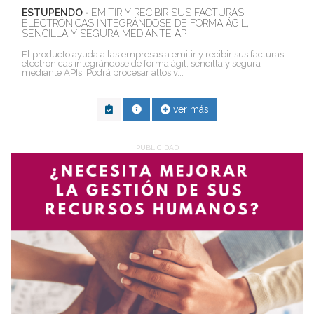
ESTUPENDO -
EMITIR Y RECIBIR SUS FACTURAS
ELECTRÓNICAS INTEGRÁNDOSE DE FORMA ÁGIL,
SENCILLA Y SEGURA MEDIANTE AP
El producto ayuda a las empresas a emitir y recibir sus facturas
electrónicas integrándose de forma ágil, sencilla y segura
mediante APIs. Podrá procesar altos v...
ver más
PUBLICIDAD