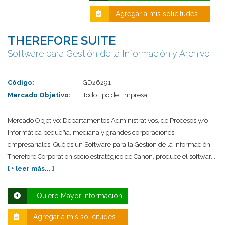
Agregar a mis solicitudes
THEREFORE SUITE
Software para Gestión de la Información y Archivo
Código:
GD26291
Mercado Objetivo:
Todo tipo de Empresa
Mercado Objetivo: Departamentos Administrativos, de Procesos y/o
Deseo recibir información de otros Productos /
Servicios similares al solicitado
SI
NO
Informática pequeña, mediana y grandes corporaciones
empresariales. Qué es un Software para la Gestión de la Información:
Al enviar este formulario aceptas nuestra
Therefore Corporation socio estratégico de Canon, produce el softwar...
política de tratamiento datos personales.
[ + leer más... ]
Enviar
Quiero Mayor Información
Agregar a mis solicitudes