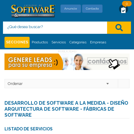
0
SOLICITUD DE MAYOR INFORMACIÓN
Anuncie
Contacto
Con este formato usted está solicitando,
directamente al proveedor, mayor información
del siguiente
:
Inicio
Desarrollo de Software y Soluciones a la Medida (Servicios)
SECCIONES
Productos
Servicios
Categorias
Empresas
Categorías
Desarrollo de Software a Medida - Fábricas de Software
PUBLICIDAD
DESARROLLO DE SOFTWARE A LA MEDIDA - DISEÑO
ARQUITECTURA DE SOFTWARE - FÁBRICAS DE
SOFTWARE
LISTADO DE SERVICIOS