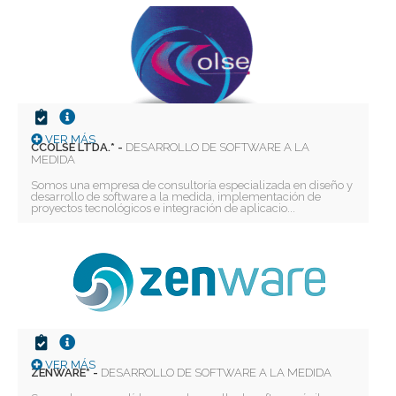
VER MÁS
CCOLSE LTDA.* -
DESARROLLO DE SOFTWARE A LA
MEDIDA
Somos una empresa de consultoría especializada en diseño y
desarrollo de software a la medida, implementación de
proyectos tecnológicos e integración de aplicacio...
Deseo recibir información de otros Productos /
Servicios similares al solicitado
SI
NO
Al enviar este formulario aceptas nuestra
política de tratamiento datos personales.
Enviar
VER MÁS
ZENWARE* -
DESARROLLO DE SOFTWARE A LA MEDIDA