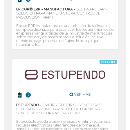
EPICOR® ERP - MANUFACTURA -
SOFTWARE ERP -
SOLUCIÓN PARA MANUFACTURA, CONTROL DE
PRODUCCIÓN, MRP II
Epicor ERP Manufactura es una solución de software
completa diseñada para satisfacer los requerimientos de
empresas vanguardistas de la industria de manufactura
sobre pedido y de modo mixto. La solución incluye,
directo de caja, procesos de flujos de trabajo que
habilitan a los ...
Producto
Deseo recibir información de otros Productos /
Servicios similares al solicitado
SI
NO
Al enviar este formulario aceptas nuestra
política de tratamiento datos personales.
VER MÁS
Enviar
ESTUPENDO -
EMITIR Y RECIBIR SUS FACTURAS
ELECTRÓNICAS INTEGRÁNDOSE DE FORMA ÁGIL,
SENCILLA Y SEGURA MEDIANTE AP
El producto ayuda a las empresas a emitir y recibir sus
facturas electrónicas integrándose de forma ágil,
sencilla y segura mediante APIs. Podrá procesar altos