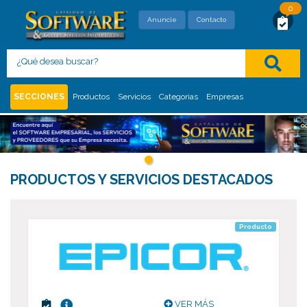
0
SOLICITUD DE MAYOR INFORMACIÓN
Anuncie
Contacto
Con este formato usted está solicitando,
directamente al proveedor, mayor información
del siguiente
:
SECCIONES
Productos
Servicios
Categorias
Empresas
PRODUCTOS Y SERVICIOS DESTACADOS
Producto
VER MÁS