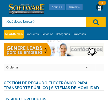
0
SOLICITUD DE MAYOR INFORMACIÓN
Anuncie
Contacto
Con este formato usted está solicitando,
directamente al proveedor, mayor información
del siguiente
:
Inicio
Sector Gobierno | Público | Oficial (Software)
Categorías
SECCIONES
Productos
Servicios
Categorias
Empresas
Gestión de Recaudo Electrónico para Transporte Público
PUBLICIDAD
GESTIÓN DE RECAUDO ELECTRÓNICO PARA
TRANSPORTE PÚBLICO | SISTEMAS DE MOVILIDAD
LISTADO DE PRODUCTOS