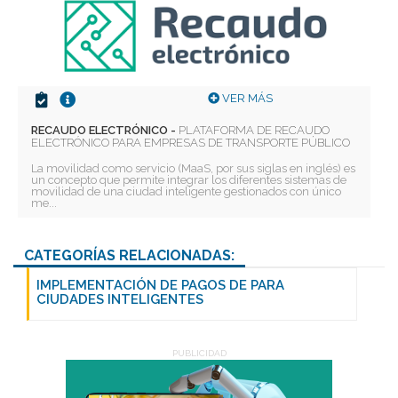
VER MÁS
RECAUDO ELECTRÓNICO -
PLATAFORMA DE RECAUDO
ELECTRÓNICO PARA EMPRESAS DE TRANSPORTE PÚBLICO
La movilidad como servicio (MaaS, por sus siglas en inglés) es
un concepto que permite integrar los diferentes sistemas de
movilidad de una ciudad inteligente gestionados con único
me...
Deseo recibir información de otros Productos /
Servicios similares al solicitado
SI
NO
CATEGORÍAS RELACIONADAS:
Al enviar este formulario aceptas nuestra
política de tratamiento datos personales.
IMPLEMENTACIÓN DE PAGOS DE PARA
CIUDADES INTELIGENTES
Enviar
PUBLICIDAD