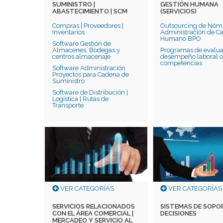
SUMINISTRO |
GESTIÓN HUMANA
ABASTECIMIENTO | SCM
(SERVICIOS)
Compras | Proveedores |
Outsourcing de Nómi
Inventarios
Administración de Ca
Humano BPO
Software Gestión de
Almacenes, Bodegas y
Programas de evalua
centros almacenaje
desempeño laboral 
competencias
Software Administración
Proyectos para Cadena de
Suministro
Software de Distribución |
Logística | Rutas de
Transporte
VER CATEGORÍAS
VER CATEGORÍAS
SERVICIOS RELACIONADOS
SISTEMAS DE SOPO
CON EL ÁREA COMERCIAL |
DECISIONES
MERCADEO Y SERVICIO AL