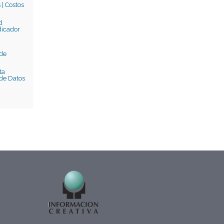
 | Costos
d
dicador
 de
ta
 de Datos