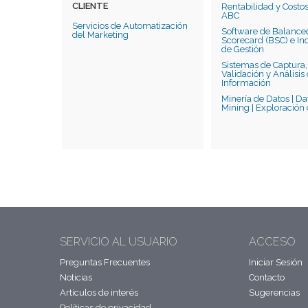
CLIENTE
Rentabilidad y Costos
ABC
Servicios de Automatización
Software de Balance
del Marketing
Scorecard (BSC) e In
de Gestión
Sistemas de Captura,
Validación y Análisis
Información
Minería de Datos | Da
Mining | Exploración
SERVICIO AL USUARIO
ACCESO
Preguntas Frecuentes
Iniciar Sesión
Noticias
Contacto
Artículos de interés
Sugerencias
Políticas de privacidad