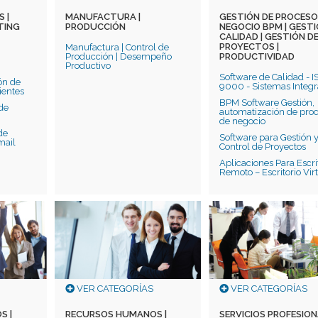
 |
MANUFACTURA |
GESTIÓN DE PROCESO
TING
PRODUCCIÓN
NEGOCIO BPM | GESTI
CALIDAD | GESTIÓN D
PROYECTOS |
Manufactura | Control de
Producción | Desempeño
PRODUCTIVIDAD
Productivo
Software de Calidad - 
ón de
9000 - Sistemas Integ
ientes
BPM Software Gestión,
de
automatización de pro
de negocio
de
Software para Gestión 
mail
Control de Proyectos
Aplicaciones Para Escri
Remoto – Escritorio Vir
VER CATEGORÍAS
VER CATEGORÍAS
S |
RECURSOS HUMANOS |
SERVICIOS PROFESIO