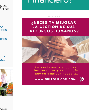
S DE
Deseo recibir información de otros Productos / Servicios
ÓN DE
similares al solicitado
SI
NO
E
PUBLICIDAD
Al enviar este formulario aceptas nuestra
política de
tratamiento datos personales.
ISO
rados
Enviar
cesos
y
torio
tual
NALES