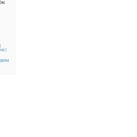
IÓN
|
al |
- BPM