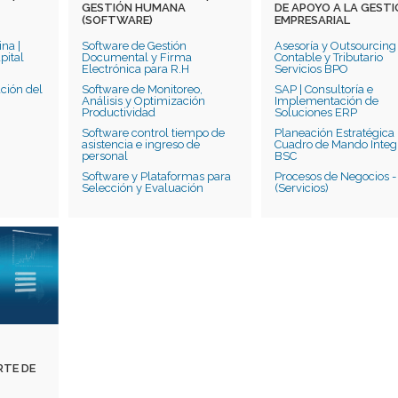
GESTIÓN HUMANA
DE APOYO A LA GEST
(SOFTWARE)
EMPRESARIAL
na |
Software de Gestión
Asesoría y Outsourcing
pital
Documental y Firma
Contable y Tributario
Electrónica para R.H
Servicios BPO
ción del
Software de Monitoreo,
SAP | Consultoría e
o
Análisis y Optimización
Implementación de
Productividad
Soluciones ERP
Software control tiempo de
Planeación Estratégica 
asistencia e ingreso de
Cuadro de Mando Integr
personal
BSC
Software y Plataformas para
Procesos de Negocios 
Selección y Evaluación
(Servicios)
RTE DE