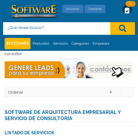
0
SOLICITUD DE MAYOR INFORMACIÓN
Anuncie
Contacto
Con este formato usted está solicitando,
directamente al proveedor, mayor información
del siguiente
:
Inicio
Sistemas e Infraestructura IT (Servicios Relacionados)
SECCIONES
Productos
Servicios
Categorias
Empresas
Categorías
Software de arquitectura empresarial y servicio de
consultor
PUBLICIDAD
SOFTWARE DE ARQUITECTURA EMPRESARIAL Y
SERVICIO DE CONSULTORÍA
LISTADO DE SERVICIOS