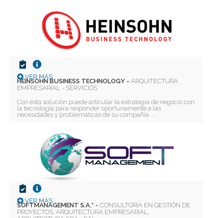
VER MÁS
HEINSOHN BUSINESS TECHNOLOGY -
ARQUITECTURA
EMPRESARIAL - SERVICIOS
Con esta solución puede articular la estrategia de negocio con
la tecnología para responder oportunamente a las
necesidades y problemáticas de su compañía. ...
Deseo recibir información de otros Productos /
Servicios similares al solicitado
SI
NO
Al enviar este formulario aceptas nuestra
política de tratamiento datos personales.
Enviar
VER MÁS
SOFTMANAGEMENT S.A.* -
CONSULTORÍA EN GESTIÓN DE
PROYECTOS, ARQUITECTURA EMPRESARIAL,