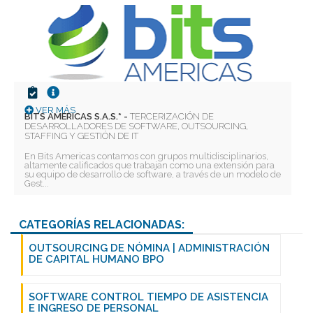
VER MÁS
BITS AMERICAS S.A.S.* -
TERCERIZACIÓN DE
DESARROLLADORES DE SOFTWARE, OUTSOURCING,
STAFFING Y GESTIÓN DE IT
En Bits Americas contamos con grupos multidisciplinarios,
altamente calificados que trabajan como una extensión para
Deseo recibir información de otros Productos /
su equipo de desarrollo de software, a través de un modelo de
Servicios similares al solicitado
SI
NO
Gest...
Al enviar este formulario aceptas nuestra
política de tratamiento datos personales.
CATEGORÍAS RELACIONADAS:
OUTSOURCING DE NÓMINA | ADMINISTRACIÓN
Enviar
DE CAPITAL HUMANO BPO
SOFTWARE CONTROL TIEMPO DE ASISTENCIA
E INGRESO DE PERSONAL