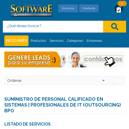
0
SOLICITUD DE MAYOR INFORMACIÓN
Anuncie
Contacto
Con este formato usted está solicitando,
directamente al proveedor, mayor información
del siguiente
:
Inicio
Sistemas e Infraestructura IT (Servicios Relacionados)
SECCIONES
Productos
Servicios
Categorias
Empresas
Categorías
Suministro de Personal Calificado en Sistemas | BPO
PUBLICIDAD
SUMINISTRO DE PERSONAL CALIFICADO EN
SISTEMAS | PROFESIONALES DE IT (OUTSOURCING)
BPO
LISTADO DE SERVICIOS