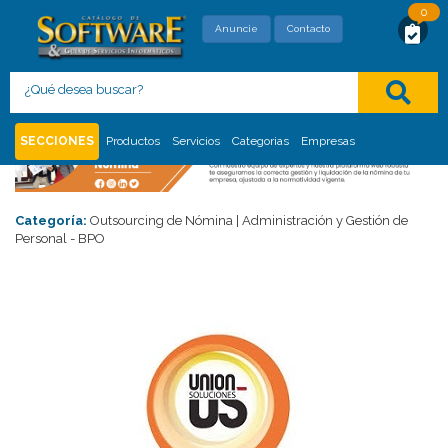
0
SOLICITUD DE MAYOR INFORMACIÓN
Anuncie
Contacto
Con este formato usted está solicitando,
directamente al proveedor, mayor información
del siguiente
:
SECCIONES
Productos
Servicios
Categorias
Empresas
Categoría:
Outsourcing de Nómina | Administración y Gestión de
Personal - BPO