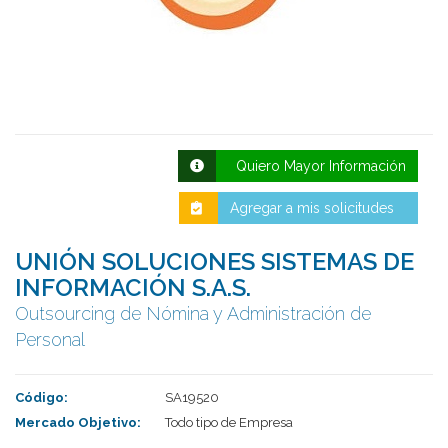
Quiero Mayor Información
Agregar a mis solicitudes
Deseo recibir información de otros Productos /
UNIÓN SOLUCIONES SISTEMAS DE
Servicios similares al solicitado
SI
NO
INFORMACIÓN S.A.S.
Al enviar este formulario aceptas nuestra
Outsourcing de Nómina y Administración de
política de tratamiento datos personales.
Personal
Enviar
Código:
SA19520
Mercado Objetivo:
Todo tipo de Empresa