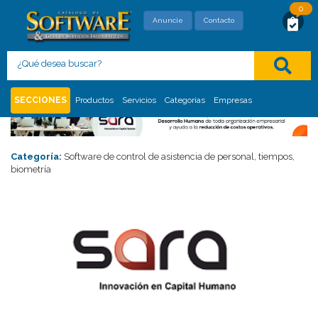
0
SOLICITUD DE MAYOR INFORMACIÓN
Anuncie
Contacto
Con este formato usted está solicitando,
directamente al proveedor, mayor información
del siguiente
:
SECCIONES
Productos
Servicios
Categorias
Empresas
Categoría:
Software de control de asistencia de personal, tiempos,
biometría