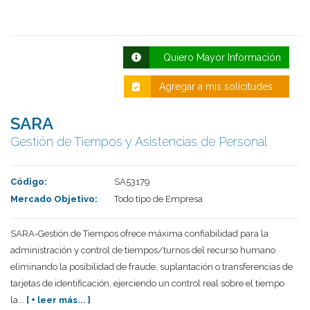
Quiero Mayor Información
Agregar a mis solicitudes
SARA
Gestión de Tiempos y Asistencias de Personal
Deseo recibir información de otros Productos /
Servicios similares al solicitado
SI
NO
Código:
SA53179
Mercado Objetivo:
Todo tipo de Empresa
Al enviar este formulario aceptas nuestra
política de tratamiento datos personales.
SARA-Gestión de Tiempos ofrece máxima confiabilidad para la
Enviar
administración y control de tiempos/turnos del recurso humano
eliminando la posibilidad de fraude, suplantación o transferencias de
tarjetas de identificación, ejerciendo un control real sobre el tiempo
la...
[ + leer más... ]