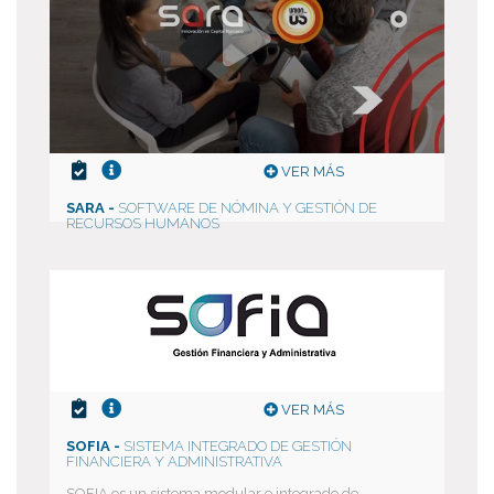
VER MÁS
SARA -
SOFTWARE DE NÓMINA Y GESTIÓN DE
RECURSOS HUMANOS
VER MÁS
SOFIA -
SISTEMA INTEGRADO DE GESTIÓN
FINANCIERA Y ADMINISTRATIVA
SOFIA es un sistema modular e integrado de