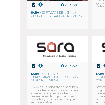
totalm
ajusta
VER MÁS
de las .
SARA -
SOFTWARE DE NÓMINA Y
GESTIÓN DE RECURSOS HUMANOS
VER MÁS
SARA -
SISTEMA DE
SARA 
ADMINISTRACIÓN DE PROCESOS DE
GESTI
GESTIÓN HUMANA
GOBI
SARA es un software de nómina y
Softwa
administración de gestión humana,
de ges
altamente moldeable a las
moldea
necesidades de organizaciones
organi
privadas y públicas de cualquier
públic
sector econ&oa...
econ&o