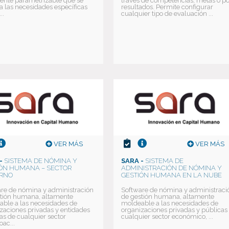
ente parametrizable que se
través de competencias, metas o p
 a las necesidades específicas
resultados. Permite configurar
..
cualquier tipo de evaluación ...
VER MÁS
VER MÁS
-
SISTEMA DE NÓMINA Y
SARA -
SISTEMA DE
ÓN HUMANA – SECTOR
ADMINISTRACIÓN DE NÓMINA Y
ERNO
GESTIÓN HUMANA EN LA NUBE
re de nómina y administración
Software de nómina y administraci
tión humana, altamente
de gestión humana, altamente
ble a las necesidades de
moldeable a las necesidades de
zaciones privadas y entidades
organizaciones privadas y públicas
as de cualquier sector
cualquier sector económico, ...
ac...