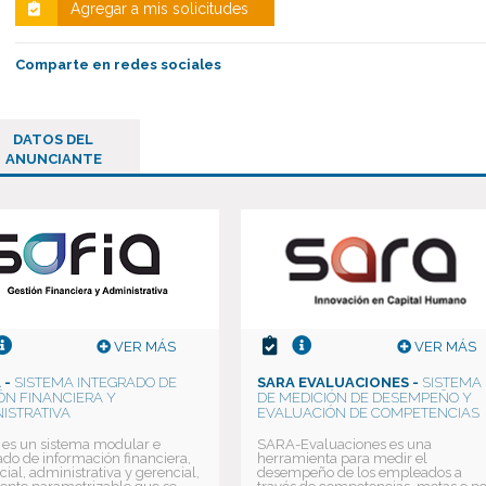
Agregar a mis solicitudes
Comparte en redes sociales
DATOS DEL
ANUNCIANTE
VER MÁS
VER MÁS
 -
SISTEMA INTEGRADO DE
SARA EVALUACIONES -
SISTEMA
ÓN FINANCIERA Y
DE MEDICIÓN DE DESEMPEÑO Y
ISTRATIVA
EVALUACIÓN DE COMPETENCIAS
es un sistema modular e
SARA-Evaluaciones es una
ado de información financiera,
herramienta para medir el
ial, administrativa y gerencial,
desempeño de los empleados a