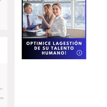
or
ón
 de