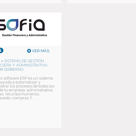
VER MÁS
 -
SISTEMA DE GESTIÓN
CIERA Y ADMINISTRATIVA
R GOBIERNO
o software ERP es un sistema
 ayuda a automatizar y
strar los procesos de todas las
de tu empresa: administrativa,
as, recursos humanos,
uesto, compras, f...