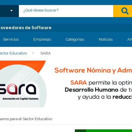
lose menu
 Proveedores de Software
Servicios
Empresas
Categorías
Noticias
Ar
ector Educativo
SARA
nos para el Sector Educativo