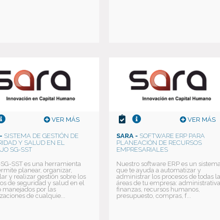
VER MÁS
VER MÁS
-
SISTEMA DE GESTIÓN DE
SARA -
SOFTWARE ERP PARA
IDAD Y SALUD EN EL
PLANEACIÓN DE RECURSOS
JO SG-SST
EMPRESARIALES
SG-SST es una herramienta
Nuestro software ERP es un sistem
rmite planear, organizar,
que te ayuda a automatizar y
lar y realizar gestión sobre los
administrar los procesos de todas l
os de seguridad y salud en el
áreas de tu empresa: administrativa
o manejados por las
finanzas, recursos humanos,
zaciones de cualquie...
presupuesto, compras, f...