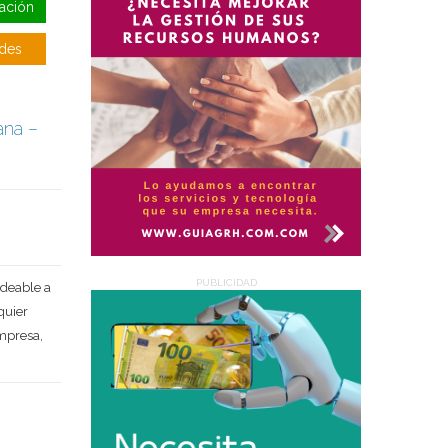
ación
Deseo recibir información de otros Productos / Servicios
similares al solicitado
SI
NO
udes
Al enviar este formulario aceptas nuestra
política de
tratamiento datos personales.
ana –
Enviar
PUBLICIDAD
deable a
quier
empresa,