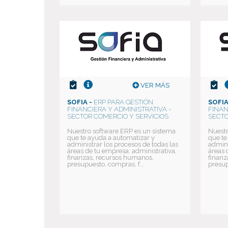
VER MÁS
SOFIA -
ERP PARA GESTIÓN
SOFIA
FINANCIERA Y ADMINISTRATIVA -
FINAN
SECTOR COMERCIO Y SERVICIOS
SECTO
Nuestro software ERP es un sistema
Nuestr
que te ayuda a automatizar y
que te
administrar los procesos de todas las
admini
áreas de tu empresa: administrativa,
áreas 
finanzas, recursos humanos,
finanz
presupuesto, compras, f...
presup