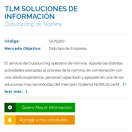
TLM SOLUCIONES DE
INFORMACIÓN
Outsourcing de Nómina
Código:
SA79562
Mercado Objetivo:
Todo tipo de Empresa
El servicio de Outsourcing operativo de nómina, soporta las distintas
actividades asociadas al proceso de la nómina, en combinación con
Deseo recibir información de otros Productos /
Servicios similares al solicitado
SI
NO
una sólida experiencia, personal capacitado y apoyado en una de las
soluciones más reconocidas del mercado (Sistema NOMUS) certif...
[ +
Al enviar este formulario aceptas nuestra
leer más... ]
política de tratamiento datos personales.
Enviar
Quiero Mayor Información
Agregar a mis solicitudes