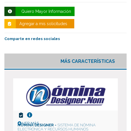
Quiero Mayor Información
Agregar a mis solicitudes
Comparte en redes sociales
MÁS CARACTERÍSTICAS
VER MÁS
NÓMINA DESIGNER -
SISTEMA DE NÓMINA
ELECTRÓNICA Y RECURSOS HUMANOS