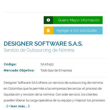
Quiero Mayor Información
Agregar a mis solicitudes
DESIGNER SOFTWARE S.A.S.
Servicio de Outsourcing de Nómina
Deseo recibir información de otros Productos /
Servicios similares al solicitado
SI
NO
Código:
SA16193
Mercado Objetivo:
Todo tipo de Empresa
Al enviar este formulario aceptas nuestra
política de tratamiento datos personales.
Designer Software SAS ofrece un servicio de outsourcing de nómina
Enviar
en Colombia que le permite a las empresas tercerizar el proceso de
liquidación y revisión de la nómina. Con este servicio, los clientes
pueden liberar la carga operativa de su equipo y mejorar los procesos
...
[ + leer más... ]