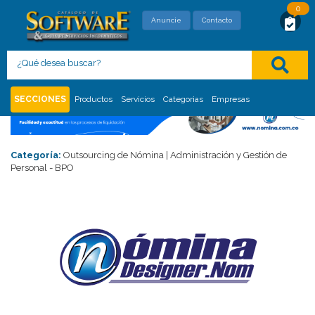
0
SOLICITUD DE MAYOR INFORMACIÓN
Anuncie
Contacto
Con este formato usted está solicitando,
directamente al proveedor, mayor información
del siguiente
:
SECCIONES
Productos
Servicios
Categorias
Empresas
Categoría:
Outsourcing de Nómina | Administración y Gestión de
Personal - BPO