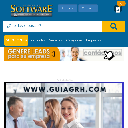
0
SOLICITUD DE MAYOR INFORMACIÓN
Anuncie
Contacto
Con este formato usted está solicitando,
directamente al proveedor, mayor información
del siguiente
:
Inicio
Servicios
SECCIONES
Productos
Servicios
Categorias
Empresas
PUBLICIDAD
PUBLICIDAD