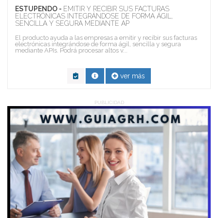
ESTUPENDO -
EMITIR Y RECIBIR SUS FACTURAS
ELECTRÓNICAS INTEGRÁNDOSE DE FORMA ÁGIL,
SENCILLA Y SEGURA MEDIANTE AP
El producto ayuda a las empresas a emitir y recibir sus facturas
electrónicas integrándose de forma ágil, sencilla y segura
mediante APIs. Podrá procesar altos v...
ver más
PUBLICIDAD