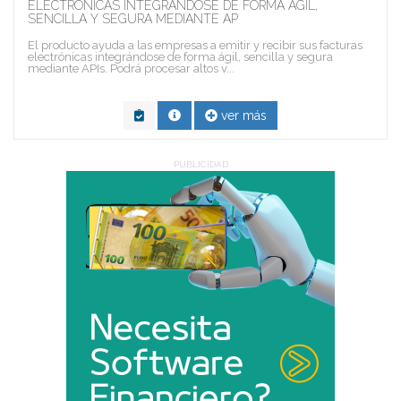
ELECTRÓNICAS INTEGRÁNDOSE DE FORMA ÁGIL,
SENCILLA Y SEGURA MEDIANTE AP
El producto ayuda a las empresas a emitir y recibir sus facturas
electrónicas integrándose de forma ágil, sencilla y segura
mediante APIs. Podrá procesar altos v...
ver más
PUBLICIDAD