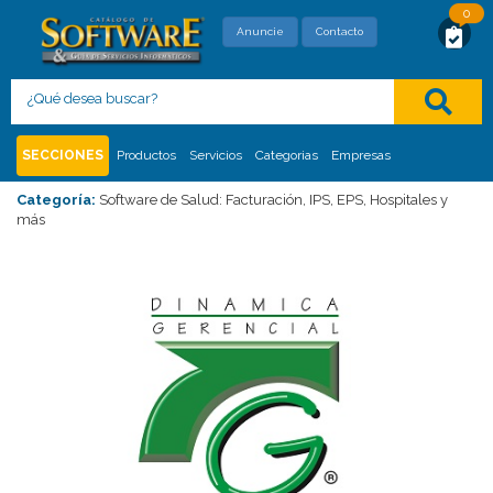
0
SOLICITUD DE MAYOR INFORMACIÓN
Anuncie
Contacto
Con este formato usted está solicitando,
directamente al proveedor, mayor información
del siguiente
:
SECCIONES
Productos
Servicios
Categorias
Empresas
Categoría:
Software de Salud: Facturación, IPS, EPS, Hospitales y
más