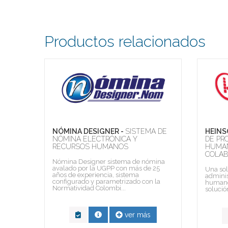
Productos relacionados
A
NÓMINA DESIGNER -
SISTEMA DE
HEINS
NÓMINA ELECTRÓNICA Y
DE PR
RECURSOS HUMANOS
HUMAN
 el
COLAB
nes,
Nómina Designer sistema de nómina
Social
avalado por la UGPP con más de 25
Una so
años de experiencia, sistema
adminis
configurado y parametrizado con la
humano 
Normatividad Colombi...
solució
ver más