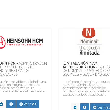
OHN HCM -
ADMINISTRACIÓN
ILIMITADA NÓMINA Y
OCESOS DE TALENTO
AUTOLIQUIDACIÓN -
SOFT
O Y GESTIÓN DE
DE NÓMINA – PRESTACIONE
ORADORES
SOCIALES – SEGURIDAD SOC
lución amigable que brinda una
El software de nómina y recurso
tración integral del recurso
humano Nóminai®, es un
de su organización. La
administrador de procesos de
n más moderna del mercado e...
liquidación de nómina, prestaci
sociales y autoliquidaci&oac...
ver más
ver más