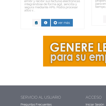
proporc
emitir y recibir sus facturas electrónicas
para en
integrándose de forma ágil, sencilla y
tiempo, 
segura mediante APIs. Podrá procesar
altos v...
ver más
SERVICIO AL USUARIO
ACCESO
Preguntas Frecuentes
Iniciar Sesión