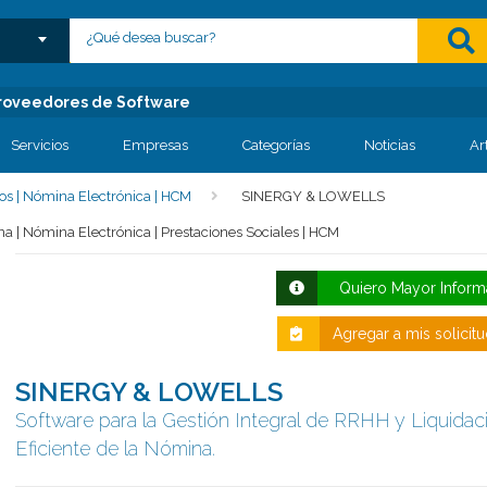
lose menu
 Proveedores de Software
Servicios
Empresas
Categorías
Noticias
Ar
s | Nómina Electrónica | HCM
SINERGY & LOWELLS
| Nómina Electrónica | Prestaciones Sociales | HCM
Quiero Mayor Inform
Agregar a mis solicit
SINERGY & LOWELLS
Software para la Gestión Integral de RRHH y Liquidac
Eficiente de la Nómina.