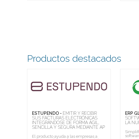
Productos destacados
RA -
ESTUPENDO -
EMITIR Y RECIBIR
ERP G
PARA
SUS FACTURAS ELECTRÓNICAS
SOFTW
E
INTEGRÁNDOSE DE FORMA ÁGIL,
LA NU
SENCILLA Y SEGURA MEDIANTE AP
Simplif
softwar
El producto ayuda a las empresas a