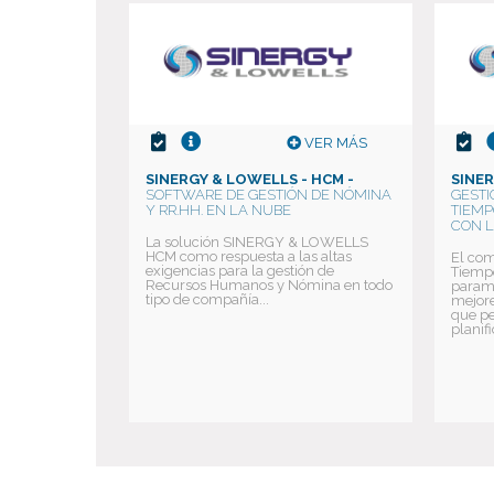
VER MÁS
SINERGY & LOWELLS - HCM -
SINE
SOFTWARE DE GESTIÓN DE NÓMINA
GESTI
Y RR.HH. EN LA NUBE
TIEMP
CON L
La solución SINERGY & LOWELLS
HCM como respuesta a las altas
El com
exigencias para la gestión de
Tiempo
Recursos Humanos y Nómina en todo
parame
tipo de compañía...
mejore
que pe
planifi