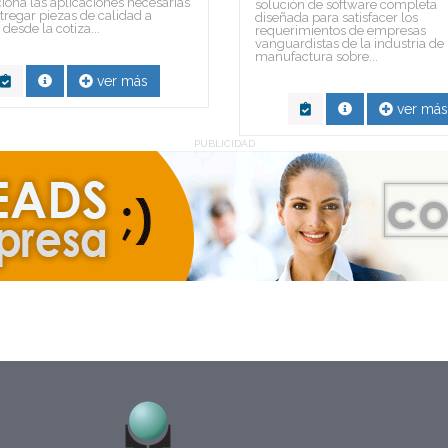
iona las aplicaciones necesarias
solución de software completa
tregar piezas de calidad a
diseñada para satisfacer los
desde la cotiza...
requerimientos de empresas
vanguardistas de la industria de
manufactura sobre...
ver más
ver más
PUBLICIDAD