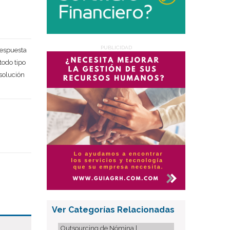
Deseo recibir información de otros Productos / Servicios
similares al solicitado
SI
NO
Al enviar este formulario aceptas nuestra
política de
PUBLICIDAD
espuesta
tratamiento datos personales.
todo tipo
Enviar
solución
Ver Categorías Relacionadas
Outsourcing de Nómina |