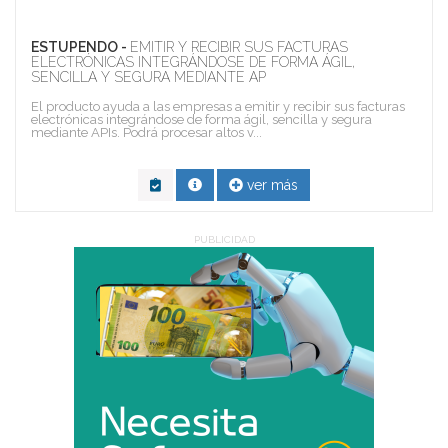
ESTUPENDO -
EMITIR Y RECIBIR SUS FACTURAS
ELECTRÓNICAS INTEGRÁNDOSE DE FORMA ÁGIL,
SENCILLA Y SEGURA MEDIANTE AP
El producto ayuda a las empresas a emitir y recibir sus facturas
electrónicas integrándose de forma ágil, sencilla y segura
mediante APIs. Podrá procesar altos v...
ver más
PUBLICIDAD