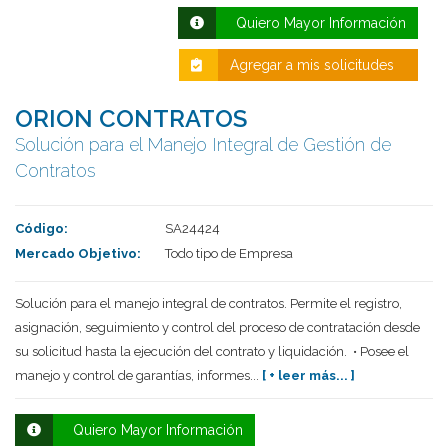
Quiero Mayor Información
Agregar a mis solicitudes
ORION CONTRATOS
Solución para el Manejo Integral de Gestión de
Contratos
Código:
SA24424
Deseo recibir información de otros Productos /
Mercado Objetivo:
Todo tipo de Empresa
Servicios similares al solicitado
SI
NO
Al enviar este formulario aceptas nuestra
Solución para el manejo integral de contratos. Permite el registro,
política de tratamiento datos personales.
asignación, seguimiento y control del proceso de contratación desde
su solicitud hasta la ejecución del contrato y liquidación. • Posee el
Enviar
manejo y control de garantías, informes...
[ + leer más... ]
Quiero Mayor Información