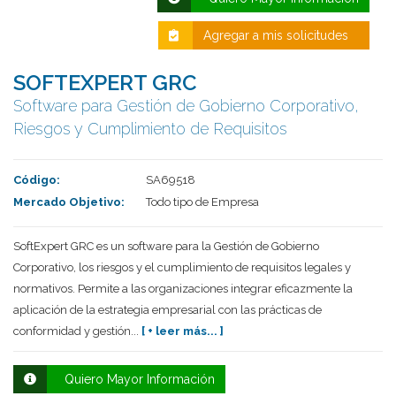
Agregar a mis solicitudes
SOFTEXPERT GRC
Software para Gestión de Gobierno Corporativo,
Riesgos y Cumplimiento de Requisitos
Código:
SA69518
Mercado Objetivo:
Todo tipo de Empresa
Deseo recibir información de otros Productos /
Servicios similares al solicitado
SI
NO
SoftExpert GRC es un software para la Gestión de Gobierno
Al enviar este formulario aceptas nuestra
Corporativo, los riesgos y el cumplimiento de requisitos legales y
política de tratamiento datos personales.
normativos. Permite a las organizaciones integrar eficazmente la
aplicación de la estrategia empresarial con las prácticas de
Enviar
conformidad y gestión...
[ + leer más... ]
Quiero Mayor Información