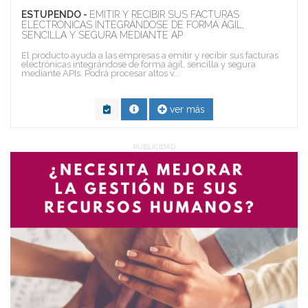
ESTUPENDO -
EMITIR Y RECIBIR SUS FACTURAS
ELECTRÓNICAS INTEGRÁNDOSE DE FORMA ÁGIL,
SENCILLA Y SEGURA MEDIANTE AP
El producto ayuda a las empresas a emitir y recibir sus facturas
electrónicas integrándose de forma ágil, sencilla y segura
mediante APIs. Podrá procesar altos v...
ver más
PUBLICIDAD