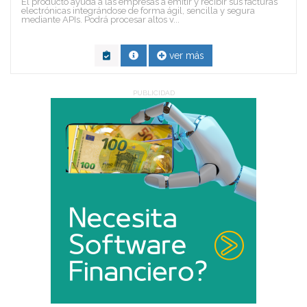
El producto ayuda a las empresas a emitir y recibir sus facturas
electrónicas integrándose de forma ágil, sencilla y segura
mediante APIs. Podrá procesar altos v...
ver más
PUBLICIDAD