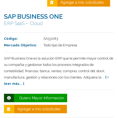
Agregar a mis solicitudes
SAP BUSINESS ONE
ERP SaaS – Cloud
Código:
SA53083
Mercado Objetivo:
Todo tipo de Empresa
SAP Business One es la solución ERP que le permite mayor control de
Deseo recibir información de otros Productos /
su compañía y gestionar todos los procesos integrados de:
Servicios similares al solicitado
SI
NO
contabilidad, finanzas, banca, ventas, compras, control del stock,
manufactura, gestión y relaciones con los clientes. Adquiera la ...
[ +
Al enviar este formulario aceptas nuestra
política de tratamiento datos personales.
leer más... ]
Enviar
Quiero Mayor Información
Agregar a mis solicitudes