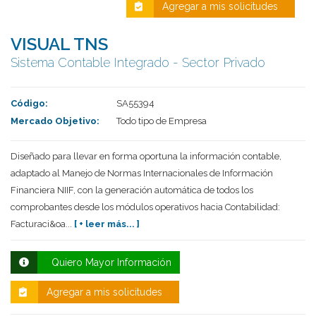
Agregar a mis solicitudes
VISUAL TNS
Sistema Contable Integrado - Sector Privado
Código:
SA55394
Mercado Objetivo:
Todo tipo de Empresa
Diseñado para llevar en forma oportuna la información contable,
Deseo recibir información de otros Productos /
adaptado al Manejo de Normas Internacionales de Información
Servicios similares al solicitado
SI
NO
Financiera NIIF, con la generación automática de todos los
comprobantes desde los módulos operativos hacia Contabilidad:
Al enviar este formulario aceptas nuestra
política de tratamiento datos personales.
Facturaci&oa...
[ + leer más... ]
Enviar
Quiero Mayor Información
Agregar a mis solicitudes