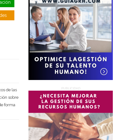
ación
Deseo recibir información de otros Productos / Servicios
similares al solicitado
SI
NO
udes
Al enviar este formulario aceptas nuestra
política de
tratamiento datos personales.
Enviar
PUBLICIDAD
os de las
ción sobre
de forma