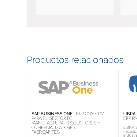
Productos relacionados
EB
SAP BUSINESS ONE -
ERP CON CRM
LIBRA 
 DE
PARA EL SECTOR DE
ERP P
DO
MANUFACTURA, PRODUCTORES Y
COMERCIALIZADORES
LIBRA s
necesi
b que
FABRICANTES
industr
o de