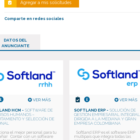
Agregar a mis solicitudes
Comparte en redes sociales
DATOS DEL
ANUNCIANTE
VER MÁS
VER MÁS
LAND HCM -
SOFTWARE DE
SOFTLAND ERP -
SOLUCIÓN DE
RSOS HUMANOS –
GESTIÓN EMPRESARIAL INTEGRA
TAMIENTO Y SELECCIÓN DE
DIRIGIDA A LA MEDIANA Y GRAN
ONAL
EMPRESA COLOMBIANA
ciona el mejor personal para tu
Softland ERP es el software ERP
ía! Contar con un software
multipaís que integra todas las