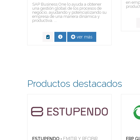
en empr
ntrola
SAP Business One lo ayuda a obtener
product
(ml)
una gestión global de los procesos de
negocio, ayudando y potencializando su
empresa de una manera dinámica y
productiva. ...
ver más
Productos destacados
RA -
ESTUPENDO -
EMITIR Y RECIBIR
ERP G