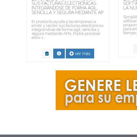
PARA
SUS FACTURAS ELECTRÓNICAS
SOFTW
E
INTEGRÁNDOSE DE FORMA ÁGIL,
LA NU
SENCILLA Y SEGURA MEDIANTE AP
Simplif
softwar
El producto ayuda a las empresas a
proporc
emitir y recibir sus facturas electrónicas
para en
integrándose de forma ágil, sencilla y
tiempo, 
segura mediante APIs. Podrá procesar
altos v...
ver más