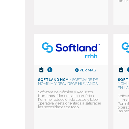
tomar 
VER MÁS
SOFTLAND HCM -
SOFTWARE DE
SOFT
NÓMINA Y RECURSOS HUMANOS
NÓMI
EN LA
Software de Nómina y Recursos
Humanos líder en Latinoamérica.
Softwa
Permite reducción de costos y labor
Humano
operativa y está orientada a satisfacer
Permit
las necesidades de todo ...
operat
las ne