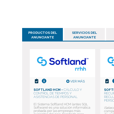
PRODUCTOS DEL
SERVICIOS DEL
ANUNCIANTE
ANUNCIANTE
VER MÁS
SOFTLAND HCM -
CÁLCULO Y
SOFT
CONTROL DE TIEMPOS Y
RECU
ASISTENCIAS DE PERSONAL
RECLU
PERS
El Sistema Softland HCM (antes SQL
Software) es una solución informática
¡Selec
probada por las empresas más
compañ