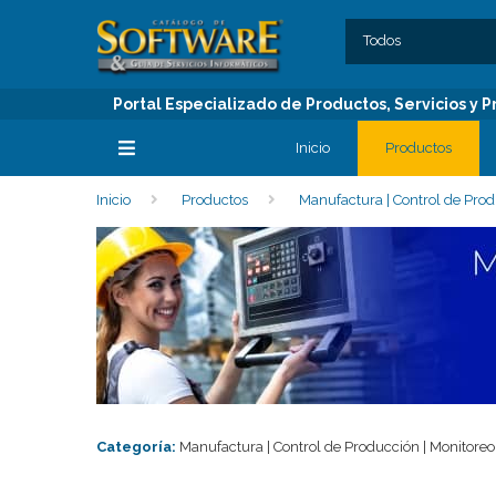
SECCIONES
C
Todos
Portal Especializado de Productos, Servicios y
Inicio
Productos
Inicio
Productos
Manufactura | Control de Pro
SECCIONES
Categoría:
Manufactura | Control de Producción | Monitor