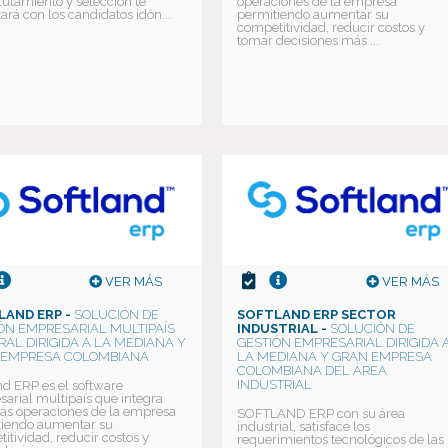
lutamiento y selección te
operaciones de la empresa
ará con los candidatos idón...
permitiendo aumentar su
competitividad, reducir costos y
tomar decisiones más ...
VER MÁS
VER MÁS
LAND ERP -
SOLUCIÓN DE
SOFTLAND ERP SECTOR
ÓN EMPRESARIAL MULTIPAÍS
INDUSTRIAL -
SOLUCIÓN DE
RAL DIRIGIDA A LA MEDIANA Y
GESTIÓN EMPRESARIAL DIRIGIDA 
 EMPRESA COLOMBIANA
LA MEDIANA Y GRAN EMPRESA
COLOMBIANA DEL ÁREA
INDUSTRIAL
nd ERP es el software
arial multipaís que integra
las operaciones de la empresa
SOFTLAND ERP con su área
tiendo aumentar su
industrial, satisface los
itividad, reducir costos y
requerimientos tecnológicos de las