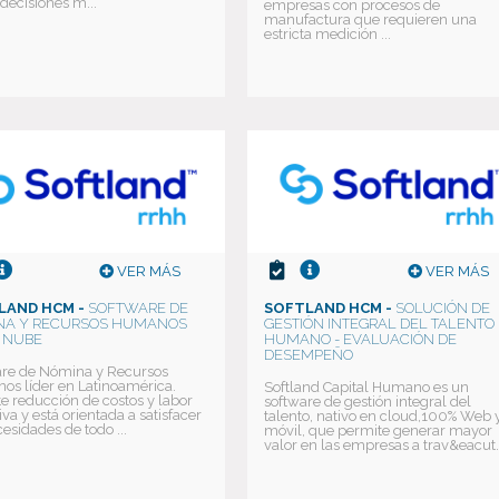
decisiones m...
empresas con procesos de
manufactura que requieren una
estricta medición ...
VER MÁS
VER MÁS
LAND HCM -
SOFTWARE DE
SOFTLAND HCM -
SOLUCIÓN DE
NA Y RECURSOS HUMANOS
GESTIÓN INTEGRAL DEL TALENTO
 NUBE
HUMANO - EVALUACIÓN DE
DESEMPEÑO
re de Nómina y Recursos
s líder en Latinoamérica.
Softland Capital Humano es un
e reducción de costos y labor
software de gestión integral del
iva y está orientada a satisfacer
talento, nativo en cloud,100% Web 
cesidades de todo ...
móvil, que permite generar mayor
valor en las empresas a trav&eacut.