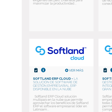
exigentes del país. Diseñada para
de rec
maximizar la productividad...
conect
VER MÁS
SOFTLAND ERP CLOUD -
LA
SOFT
SOLUCIÓN DE SOFTWARE DE
GESTI
GESTIÓN EMPRESARIAL ERP
INTEG
DISPONIBLE EN LA NUBE
GRAN
Softland ERP Cloud solución
Softla
multipaís en la nube que permite
empres
aprovechar los beneficios de Softland
todas 
ERP el software empresarial líder en
permi
Latinoam...
compet