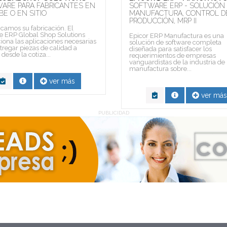
ARE PARA FABRICANTES EN
SOFTWARE ERP - SOLUCIÓN
BE O EN SITIO
MANUFACTURA, CONTROL D
PRODUCCIÓN, MRP II
icamos su fabricación. El
e ERP Global Shop Solutions
Epicor ERP Manufactura es una
iona las aplicaciones necesarias
solución de software completa
tregar piezas de calidad a
diseñada para satisfacer los
desde la cotiza...
requerimientos de empresas
vanguardistas de la industria de
manufactura sobre...
ver más
ver más
PUBLICIDAD